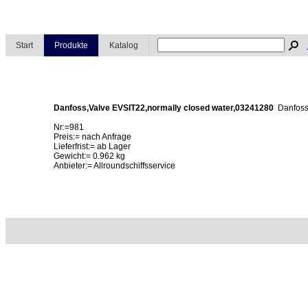
Start
Produkte
Katalog
Danfoss,Valve EVSIT22,normally closed water,03241280
Danfos
Nr:=981
Preis:= nach Anfrage
Lieferfrist:= ab Lager
Gewicht:= 0.962 kg
Anbieter:= Allroundschiffsservice