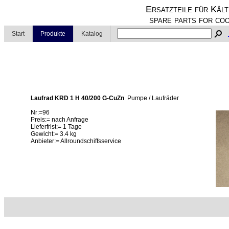
Ersatzteile für Kält
spare parts for coo
Start
Produkte
Katalog
Laufrad KRD 1 H 40/200 G-CuZn
Pumpe / Laufräder
Nr:=96
Preis:= nach Anfrage
Lieferfrist:= 1 Tage
Gewicht:= 3.4 kg
Anbieter:= Allroundschiffsservice