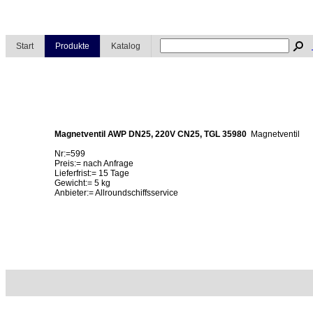
Start
Produkte
Katalog
Magnetventil AWP DN25, 220V CN25, TGL 35980
Magnetventil
Nr:=599
Preis:= nach Anfrage
Lieferfrist:= 15 Tage
Gewicht:= 5 kg
Anbieter:= Allroundschiffsservice