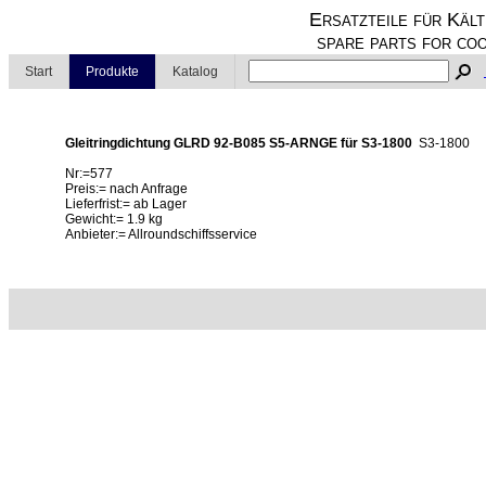
Ersatzteile für Kält
spare parts for coo
Start
Produkte
Katalog
Gleitringdichtung GLRD 92-B085 S5-ARNGE für S3-1800
S3-1800
Nr:=577
Preis:= nach Anfrage
Lieferfrist:= ab Lager
Gewicht:= 1.9 kg
Anbieter:= Allroundschiffsservice