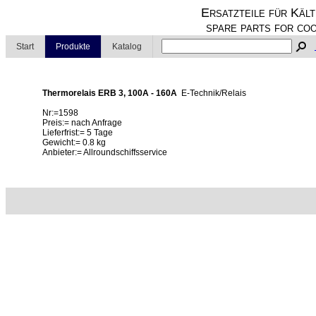
Ersatzteile für Kält
spare parts for coo
Start
Produkte
Katalog
Thermorelais ERB 3, 100A - 160A
E-Technik/Relais
Nr:=1598
Preis:= nach Anfrage
Lieferfrist:= 5 Tage
Gewicht:= 0.8 kg
Anbieter:= Allroundschiffsservice