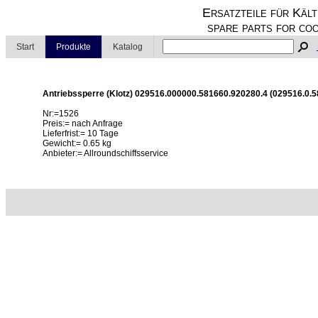
Ersatzteile für Kält
spare parts for coo
Start
Produkte
Katalog
Antriebssperre (Klotz) 029516.000000.581660.920280.4 (029516.0.
Nr:=1526
Preis:= nach Anfrage
Lieferfrist:= 10 Tage
Gewicht:= 0.65 kg
Anbieter:= Allroundschiffsservice