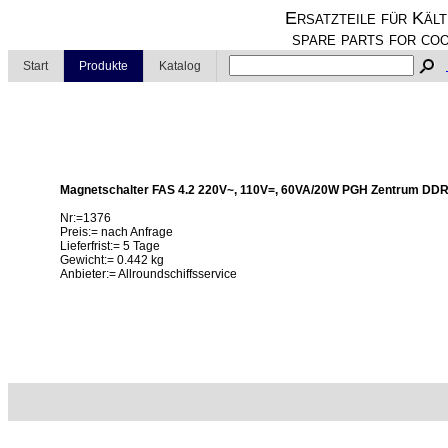
Ersatzteile für Kält
spare parts for coo
Start
Produkte
Katalog
Magnetschalter FAS 4.2 220V~, 110V=, 60VA/20W PGH Zentrum DD
Nr:=1376
Preis:= nach Anfrage
Lieferfrist:= 5 Tage
Gewicht:= 0.442 kg
Anbieter:= Allroundschiffsservice