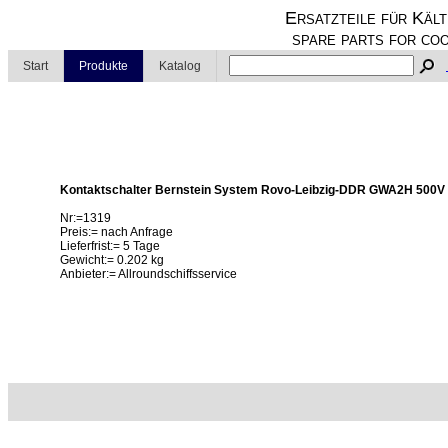
Ersatzteile für Kält
spare parts for coo
Start
Produkte
Katalog
Kontaktschalter Bernstein System Rovo-Leibzig-DDR GWA2H 500V
Nr:=1319
Preis:= nach Anfrage
Lieferfrist:= 5 Tage
Gewicht:= 0.202 kg
Anbieter:= Allroundschiffsservice