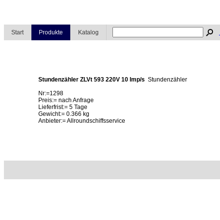
Start
Produkte
Katalog
Stundenzähler ZLVt 593 220V 10 Imp/s
Stundenzähler
Nr:=1298
Preis:= nach Anfrage
Lieferfrist:= 5 Tage
Gewicht:= 0.366 kg
Anbieter:= Allroundschiffsservice