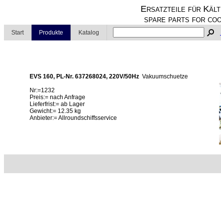
Ersatzteile für Kält
spare parts for coo
Start
Produkte
Katalog
EVS 160, PL-Nr. 637268024, 220V/50Hz
Vakuumschuetze
Nr:=1232
Preis:= nach Anfrage
Lieferfrist:= ab Lager
Gewicht:= 12.35 kg
Anbieter:= Allroundschiffsservice