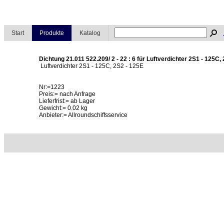
Start
Produkte
Katalog
Dichtung 21.011 522.209/ 2 - 22 : 6 für Luftverdichter 2S1 - 125C,
Luftverdichter 2S1 - 125C, 2S2 - 125E
Nr:=1223
Preis:= nach Anfrage
Lieferfrist:= ab Lager
Gewicht:= 0.02 kg
Anbieter:= Allroundschiffsservice