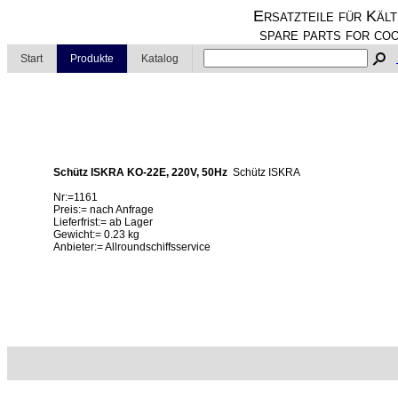
Ersatzteile für Kält
spare parts for coo
Start
Produkte
Katalog
Schütz ISKRA KO-22E, 220V, 50Hz
Schütz ISKRA
Nr:=1161
Preis:= nach Anfrage
Lieferfrist:= ab Lager
Gewicht:= 0.23 kg
Anbieter:= Allroundschiffsservice