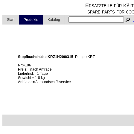
Ersatzteile für Kält
spare parts for coo
Start
Produkte
Katalog
Stopfbuchshülse KRZ1H200/315
Pumpe KRZ
Nr:=106
Preis:= nach Anfrage
Lieferfrist:= 1 Tage
Gewicht:= 1.8 kg
Anbieter:= Allroundschiffsservice