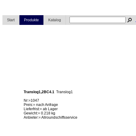
Start
Produkte
Katalog
Translog1,2BC4.1
Translog1
Nr:=1047
Preis:= nach Anfrage
Lieferfrist:= ab Lager
Gewicht:= 0.218 kg
Anbieter:= Allroundschiffsservice