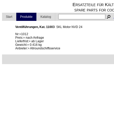
Ersatzteile für Kält
spare parts for coo
Start
Produkte
Katalog
Ventilführungen, Kat. 11003
SKL Motor NVD 24
Nr:=1012
Preis:= nach Anfrage
Lieferfrist:= ab Lager
Gewicht:= 0.416 kg
Anbieter:= Allroundschiffsservice