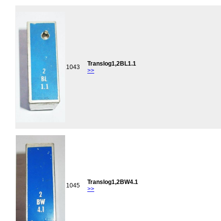
Translog1,2BL1.1
1043
>>
Translog1,2BW4.1
1045
>>