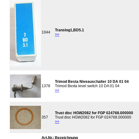
Translog1,BD5.1
1044
>>
Trimod Besta Niveauschalter 10 DA 01 04
1378
Trimod Besta level switch 10 DA 01 04
>>
Trust disc HGW2082 for FGP 024768.000000
357
Trust disc HGW2082 for FGP 024768.000000
>>
Art.Nr.:
Bezeichnung