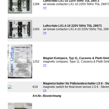
Luftschütz LX1-10 220V 50Hz TGL 28973
1289
air-break contactor LX1-10 220V 50Hz TGL 2897
>>
Luftschütz LX1.4-10 220V 50Hz TGL 28973
1283
air-break contactor LX1.4-10 220V 50Hz TGL 28
>>
Magnet Kompass, Typ 11, Cassens & Plath Gm
1252
magnetic compass, Type 11, Cassens & Plath G
>>
Magnetschalter für Füllstandsschalter LS 6 - S
619
magnetic switch for float level sensor LS 6 - Stere
>>
Art.Nr.:
Bezeichnung