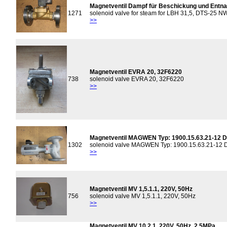
Magnetventil Dampf für Beschickung und Entna
1271
solenoid valve for steam for LBH 31,5, DTS-25 N
>>
Magnetventil EVRA 20, 32F6220
738
solenoid valve EVRA 20, 32F6220
>>
Magnetventil MAGWEN Typ: 1900.15.63.21-12 D
1302
solenoid valve MAGWEN Typ: 1900.15.63.21-12 D
>>
Magnetventil MV 1,5.1.1, 220V, 50Hz
756
solenoid valve MV 1,5.1.1, 220V, 50Hz
>>
Magnetventil MV 10.2.1, 220V, 50Hz, 2,5MPa