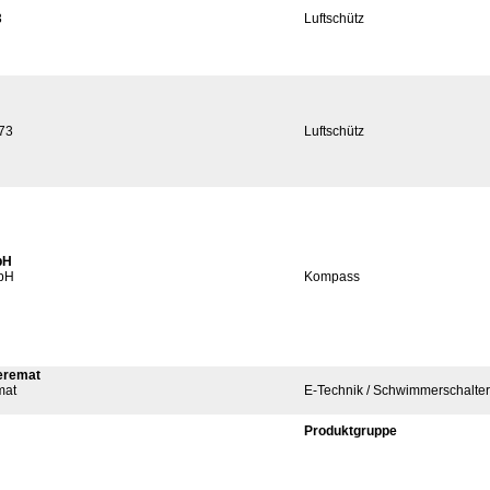
3
Luftschütz
973
Luftschütz
bH
mbH
Kompass
teremat
mat
E-Technik / Schwimmerschalter
Produktgruppe