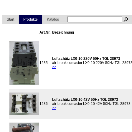
Start
Produkte
Katalog
Art.Nr.:
Bezeichnung
Luftschütz LX0-10 220V 50Hz TGL 28973
1285
air-break contactor LX0-10 220V 50Hz TGL 2897
>>
Luftschütz LX0-10 42V 50Hz TGL 28973
1286
air-break contactor LX0-10 42V 50Hz TGL 28973
>>