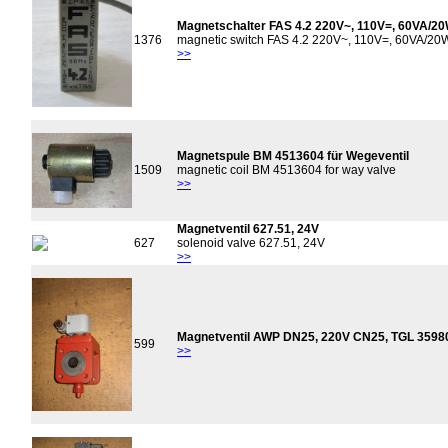
Magnetschalter FAS 4.2 220V~, 110V=, 60VA/
1376
magnetic switch FAS 4.2 220V~, 110V=, 60VA/
>>
Magnetspule BM 4513604 für Wegeventil
1509
magnetic coil BM 4513604 for way valve
>>
Magnetventil 627.51, 24V
627
solenoid valve 627.51, 24V
>>
Magnetventil AWP DN25, 220V CN25, TGL 3598
599
>>