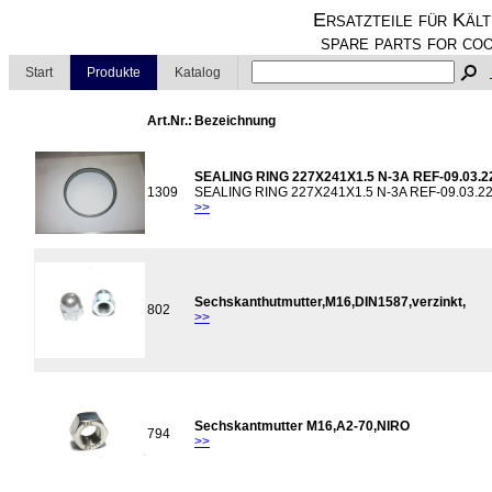
Ersatzteile für Kält
spare parts for coo
Start
Produkte
Katalog
Art.Nr.:
Bezeichnung
SEALING RING 227X241X1.5 N-3A REF-09.03.2
1309
SEALING RING 227X241X1.5 N-3A REF-09.03.2
>>
Sechskanthutmutter,M16,DIN1587,verzinkt,
802
>>
Sechskantmutter M16,A2-70,NIRO
794
>>