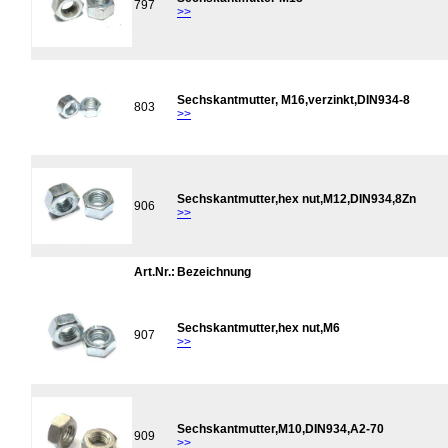
797
>>
Sechskantmutter, M16,verzinkt,DIN934-8
803
>>
Sechskantmutter,hex nut,M12,DIN934,8Zn
906
>>
Art.Nr.:
Bezeichnung
Sechskantmutter,hex nut,M6
907
>>
Sechskantmutter,M10,DIN934,A2-70
909
>>