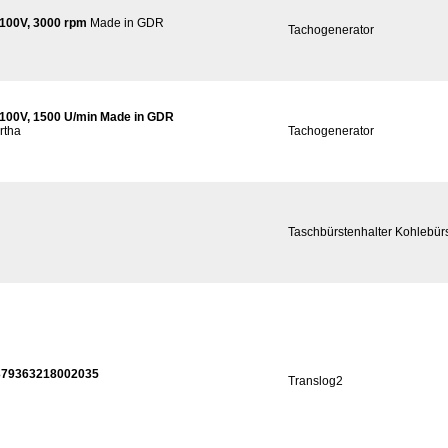
100V, 3000 rpm
Made in GDR
Tachogenerator
100V, 1500 U/min Made in GDR
rtha
Tachogenerator
Taschbürstenhalter Kohlebür
 1379363218002035
Translog2