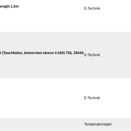
length 1,5m
E-Technik
0 (Tauchhülse, immersion sleeve l=160) TGL 39440
E-Technik
E-Technik
Temperaturregler