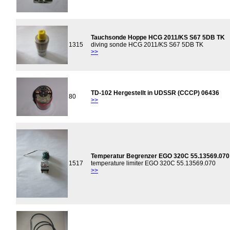
Tauchsonde Hoppe HCG 2011/KS S67 5DB TK
1315
diving sonde HCG 2011/KS S67 5DB TK
>>
TD-102 Hergestellt in UDSSR (CCCP) 06436
80
>>
Temperatur Begrenzer EGO 320C 55.13569.070
1517
temperature limiter EGO 320C 55.13569.070
>>