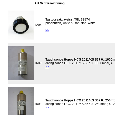
Art.Nr.:
Bezeichnung
Tastvorsatz, weiss, TGL 33574
pushbutton, white pushbutton, white
1204
>>
Tauchsonde Hoppe HCG 2011/KS S67 0...1600mb
1609
diving sonde HCG 2011/KS S67 0...1600mbar, 4.
>>
Tauchsonde Hoppe HCG 2011/KS S67 0...250mba
1608
diving sonde HCG 2011/KS S67 0...250mbar, 4..
>>