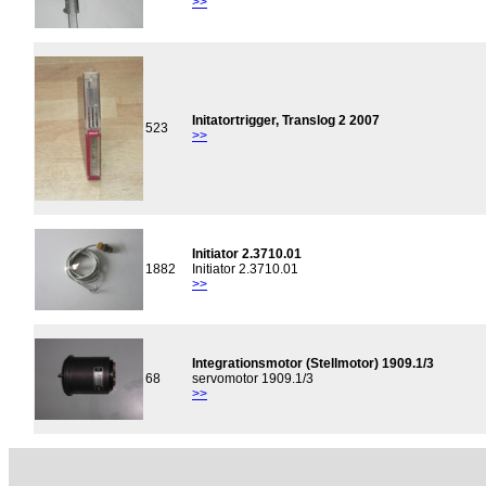
>>
Initatortrigger, Translog 2 2007
523
>>
Initiator 2.3710.01
1882
Initiator 2.3710.01
>>
Integrationsmotor (Stellmotor) 1909.1/3
68
servomotor 1909.1/3
>>