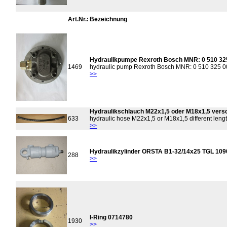
Art.Nr.:
Bezeichnung
Hydraulikpumpe Rexroth Bosch MNR: 0 510 32
1469
hydraulic pump Rexroth Bosch MNR: 0 510 325 0
>>
Hydraulikschlauch M22x1,5 oder M18x1,5 vers
633
hydraulic hose M22x1,5 or M18x1,5 different leng
>>
Hydraulikzylinder ORSTA B1-32/14x25 TGL 109
288
>>
I-Ring 0714780
1930
>>