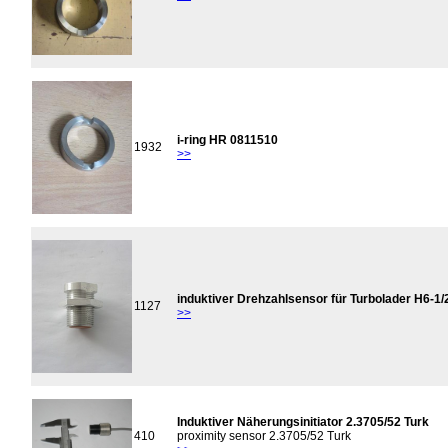
i-ring HR 0811510
1932
>>
induktiver Drehzahlsensor für Turbolader H6-
1127
>>
Induktiver Näherungsinitiator 2.3705/52 Turk
410
proximity sensor 2.3705/52 Turk