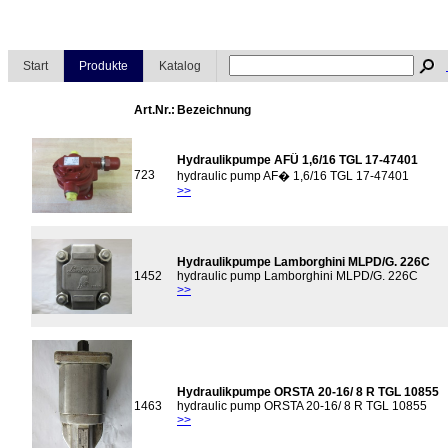
Start
Produkte
Katalog
Art.Nr.:
Bezeichnung
Hydraulikpumpe AFÜ 1,6/16 TGL 17-47401
723
hydraulic pump AF� 1,6/16 TGL 17-47401
>>
Hydraulikpumpe Lamborghini MLPD/G. 226C
1452
hydraulic pump Lamborghini MLPD/G. 226C
>>
Hydraulikpumpe ORSTA 20-16/ 8 R TGL 10855
1463
hydraulic pump ORSTA 20-16/ 8 R TGL 10855
>>