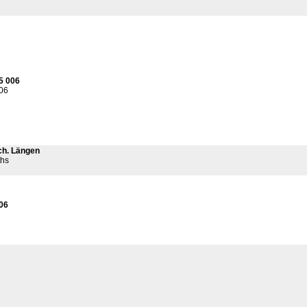
5 006
06
ch. Längen
ths
06