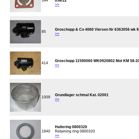
394
058/12
>>
Groschopp & Co 4060 Viersen Nr 6363056 wk 
85
>>
Groschopp 11590060 WK0920802 Mot KM 58-2
414
>>
Grundlager schmal Kat. 02001
1009
>>
Haltering 0800320
1840
Retaining ring 0800320
>>