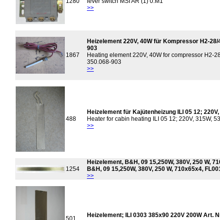
1280
lever switch MSI AR (1) 0.M1
>>
Heizelement 220V, 40W für Kompressor H2-28/4
903
1867
Heating element 220V, 40W for compressor H2-28
350.068-903
>>
Heizelement für Kajütenheizung ILI 05 12; 220
488
Heater for cabin heating ILI 05 12; 220V, 315W,
>>
Heizelement, B&H, 09 15,250W, 380V, 250 W, 7
1254
B&H, 09 15,250W, 380V, 250 W, 710x65x4, FL0
>>
Heizelement; ILI 0303 385x90 220V 200W Art. N
501