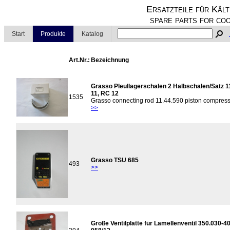
Ersatzteile für Kält
spare parts for coo
Start
Produkte
Katalog
Art.Nr.:
Bezeichnung
Grasso Pleullagerschalen 2 Halbschalen/Satz 1
11, RC 12
1535
Grasso connecting rod 11.44.590 piston compres
>>
Grasso TSU 685
493
>>
Große Ventilplatte für Lamellenventil 350.030-