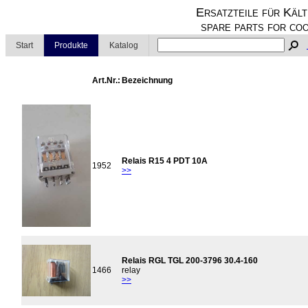
Ersatzteile für Kält
spare parts for coo
Start
Produkte
Katalog
Art.Nr.:
Bezeichnung
Relais R15 4 PDT 10A
1952
>>
Relais RGL TGL 200-3796 30.4-160
1466
relay
>>