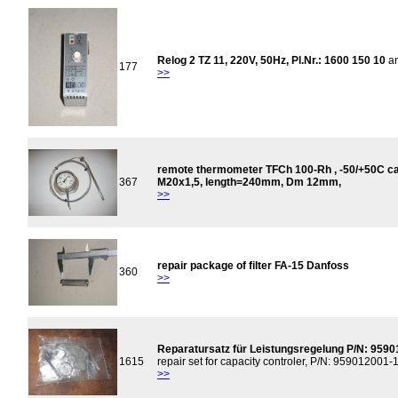
Relog 2 TZ 11, 220V, 50Hz, Pl.Nr.: 1600 150 10
an
177
>>
remote thermometer TFCh 100-Rh , -50/+50C cap
367
M20x1,5, length=240mm, Dm 12mm,
>>
repair package of filter FA-15 Danfoss
360
>>
Reparatursatz für Leistungsregelung P/N: 95901
1615
repair set for capacity controler, P/N: 959012001-
>>