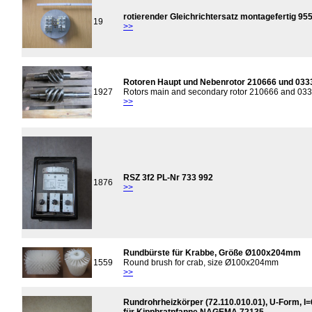
rotierender Gleichrichtersatz montagefertig 95
19
>>
Rotoren Haupt und Nebenrotor 210666 und 0333
1927
Rotors main and secondary rotor 210666 and 033
>>
RSZ 3f2 PL-Nr 733 992
1876
>>
Rundbürste für Krabbe, Größe Ø100x204mm
1559
Round brush for crab, size Ø100x204mm
>>
Rundrohrheizkörper (72.110.010.01), U-Form,