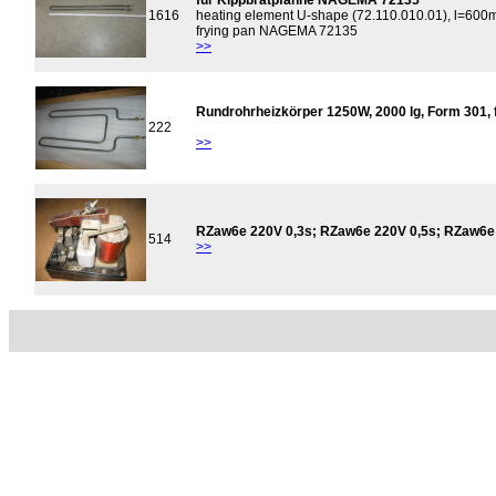
für Kippbratpfanne NAGEMA 72135
1616
heating element U-shape (72.110.010.01), l=60
frying pan NAGEMA 72135
>>
Rundrohrheizkörper 1250W, 2000 lg, Form 301, 
222
>>
RZaw6e 220V 0,3s; RZaw6e 220V 0,5s; RZaw6e 
514
>>