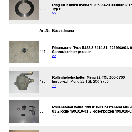
Ring für Kolben 0588420 (0588420.000000:2815
260
Typ P
>>
Art.Nr.:
Bezeichnung
Ringmagnet Type 5322.3-2114.31; 623998001, f
447
Schraubenkompressor
>>
Rollenhebelschalter Meng 22 TGL 200-3760
485
limit switch Meng 22 TGL 200-3760
>>
Rollenstößel vollst. 499.010-01 bestehend aus
33
01:2 Rolle 499.010-01:3 Rollenbolzen 499.010-
>>